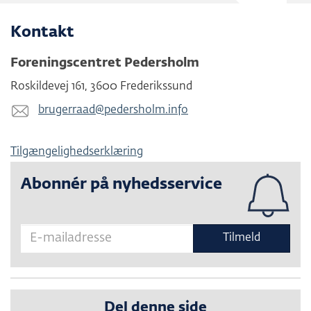
Kontakt
Foreningscentret Pedersholm
Roskildevej 161
,
3600
Frederikssund
brugerraad@​pedersholm.info
Tilgængelighedserklæring
Abonnér på nyhedsservice
Tilmeld
Del denne side