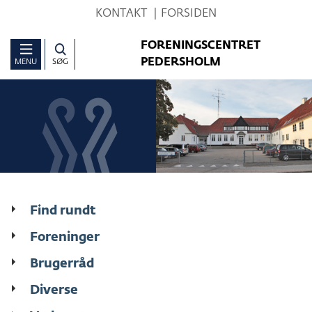
Hop
KONTAKT
FORSIDEN
til
FORENINGSCENTRET
sidens
PEDERSHOLM
MENU
SØG
indhold
Find rundt
Foreninger
Brugerråd
Diverse