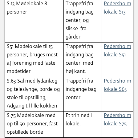
S.13 Mødelokale 8
Trappefri fra
Pedersholm
personer
indgang bag
lokale S13
center, og
sliske fra
gården
S51 Mødelokale til 15
Trappefri fra
Pedersholm
personer, bruges mest
indgang bag
lokale S51
af forening med faste
center, med
mødetider
høj kant.
S.63 Sal med lydanlæg
Trappefri fra
Pedersholm
og teleslynge, borde og
indgange bag
lokale S63
stole til opstilling,
center.
Adgang til lille køkken
S.75 Mødelokale med
Et trin ned i
Pedersholm
op til 50 personer, fast
lokale.
lokale S75
opstillede borde