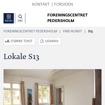
Hop
KONTAKT
FORSIDEN
til
FORENINGSCENTRET
sidens
PEDERSHOLM
MENU
SØG
indhold
FORENINGSCENTRET PEDERSHOLM
FIND RUNDT
S13
STØRRE TEKST
UDSKRIV
Lokale S13